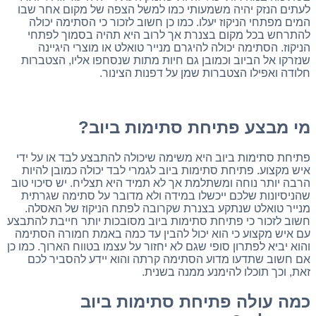
לעתים הנזק יהיה משמעותי כמו למשל הצפה של מקום אחר שבו
המים מפתחי הניקוז יעלו. כמו כן חשוב לזכור כי הסתימה יכולה
להתרחש בכל מקום בצנרת אך לרוב היא תהיה בסמוך לפתחי
הניקוז. הסתימה יכולה להיגרם מנייר טואלט או מוצרי היגיינה
שנזרקו אל הביוב וכמובן גם חיות מתות שנסחפו אליו, הצטברות
חלודה ואפילו הצטברות שמן על דפנות הצינור.
מי מבצע פתיחת סתימות ביוב?
פתיחת סתימות ביוב היא משימה שיכולה להתבצע לבד או על ידי
איש מקצוע. פתיחת סתימות ביוב לגמרי לבד יכולה כמובן להיות
הרבה יותר נוחה ומשתלמת אך לא תמיד היא תצליח. יש סיכוי טוב
שהניסיונות שלכם ייכשלו במידה ולא מדובר על סתימה שגרתית
מנייר טואלט שנתקע בצנרת שקרובה לפתח הניקוז של האסלה.
חשוב לזכור כי פתיחת סתימות ביוב מסובכות יותר חייבת להתבצע
עם איש מקצוע כי הוא יכול להבין עד כמה באמת חמורה הסתימה
והוא יביא לפתרון סופי שגם לא יחזור על עצמו בטווח הארוך. כמו כן
אם חשוב שתדעו מדוע הסתימה קרתה והוא יידע להסביר לכם
זאת, וכך תוכלו להימנע ממנה בשנית.
כמה עולה פתיחת סתימות ביוב