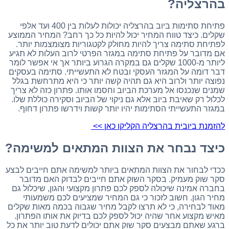
בהרצליה?
פתיחת סתימות ביוב בהרצליה יכולות לעלות בין 400 ועד אלפי
שקלים. כיצד טווח המחיר יכול להיות כל כך רחב? המחיר הממוצע
לפתיחת סתימה צריך להיות מחולק לקטגוריות מצומצמות יותר.
אם מדובר על פתיחת סתימה במגזר הפרטי לרוב העלות לא תגיע
ליותר מ-1000 שקלים גם במקרה הגרוע ביותר אך אי אפשר לומר
דבר דומה על המגזר העסקי ובטח לא התעשייתי. סתימה בעסקים
נפוצה יותר ולרוב היא גם תהיה קשה יותר כי היא מתרחשת בגלל
שמנים שנכנסו אל מערכת הביוב וחסמו אותו. פתרון כזה לא צריך
לכלול רק שאיבת ביוב אלא גם ניקוי של הביוב וסקירה כוללת שלו.
במגזר התעשייתי הסתימות יהיו יותר קשות וידרשו פתרון דחוף.
להזמנת ביובית בהרצליה הקליקו כאן >>
כיצד נבחר את הצוות המתאים למשימה?
ככדי לבחור את הצוות המתאים ביותר למשימה אתם חייבים לבצע
סקר שוק מעמיק. בסקר השוק אתם חייבים לבדוק האם מדובר
בחברה אמינה שיכולה לספק לכם פתרון מקצועי והגון, שיכלול גם
מחיר הגון. חשוב לזכור כי גם המחיר שמציעים לכם משמעותי
מאוד לבחירה, כי לא תרצו לקבל מחיר שגבוה בכמה מאות שקלים
מאיש מקצוע אחר שהיה יכול לספק לכם בדיוק את אותו הפתרון.
ברגע שאתם מבצעים סקר שוק אתם יכולים לדעת טוב יותר את כל