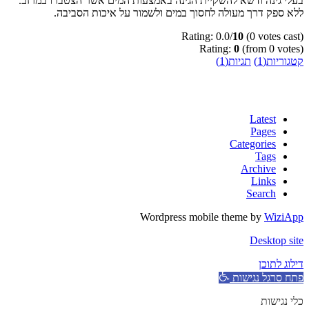
בעלי גינה ודשא להשקיית הגינה באמצעות המים אשר הצטברו במרזב.
ללא ספק דרך מעולה לחסוך במים ולשמור על איכות הסביבה.
Rating: 0.0/
10
(0 votes cast)
Rating:
0
(from 0 votes)
קטגוריות(1)
תגיות(1)
Latest
Pages
Categories
Tags
Archive
Links
Search
Wordpress mobile theme by
WiziApp
Desktop site
דילוג לתוכן
פתח סרגל נגישות
כלי נגישות