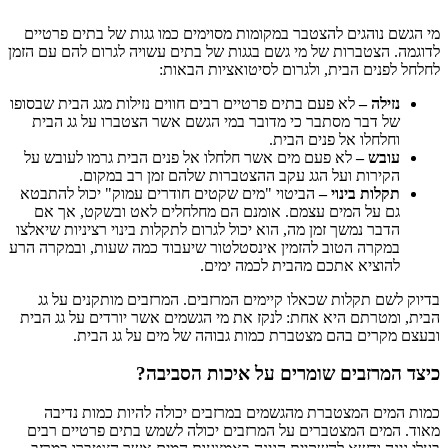
מי הגשם נוהגים להצטבר במקומות מסוימים כמו גגות של בתים פרטיים
לדוגמה. הצטברות של מי גשם בגגות של בתים עשויה לגרום להם עם הזמן
לחלחל לפנים הבית, ולגרום לסיטואציות הבאות:
נזילה –
לא פעם בתים פרטיים רבים חווים נזילות מגג הבית שבסופו
של דבר מסתבר כי מדובר במי הגשם אשר הצטברו על גג הבית
וחלחלו אל פנים הבית.
עובש –
לא פעם מים אשר חלחלו אל פנים הבית גרמו לעובש על
הקירות ועל הגג עקב ההצטברות שלהם זמן רב במקום.
תקלות בינוי –
הביטוי "מים שקטים חודרים עמוק" יכול להתבטא
גם על המים עצמם. אומנם הם מחלחלים לאט ובשקט, אך אם
הדבר נמשך זמן מה, הוא יכול לגרום לתקלות בינוי רציניות שיאלצו
במקרה הטוב להזמין אינסטלטור שיעבוד כמה שעות, ובמקרה הרע
להוציא אתכם מהבית לכמה ימים.
בדיוק לשם תקלות שכאלו קיימים המרזבים. המרזבים מותקנים על גג
הבית, ומטרתם היא אחת: לנקז את מי הגשמים אשר יורדים על גג הבית
ובעצם מקרים בהם מצטברת כמות גבוהה של מים על גג הבית.
כיצד המרזבים שומרים על איכות הסביבה?
כמות המים המצטברת מהגשמים במרזבים יכולה להיות כמות נדיבה
מאוד. המים המצטברים על המרזבים יכולה לשמש בתים פרטיים רבים