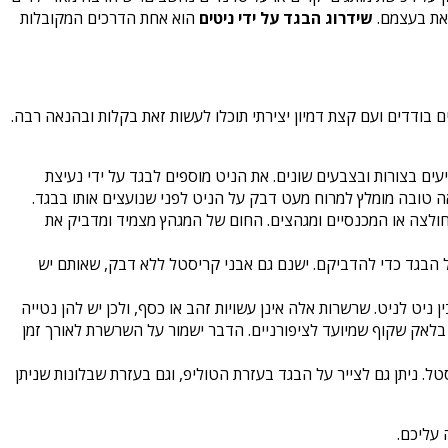
זאת בעצמם.
שידרוג הבגד על ידי ניטים
הוא אחת הדרכים המקובלות
 בודדים ועם קצת דמיון יצירתי תוכלו לעשות זאת בקלות ובהנאה רבה.
עים בצורות ובצבעים שונים. את הניט מוספים לבגד על ידי נעיצת
ה טובה מומלץ למרוח מעט דבק על הניט לפני שנועצים אותו בבגד.
ולצה או המכנסיים ומגהצים. החום של המגהץ מצמיד ומדביק את
על הבגד כדי להדביקם. ישנם גם אבני קריסטל ללא דבק, שאותם יש
יט לניט. שרשרות אלה אינן עשויות זהב או כסף, ולכן יש להן נטייה
 בלאק שקוף שמיועד לציפורניים. הדבר ישמור על השרשרת לאורך זמן
ל. ניתן גם לצייר על הבגד בעזרת הטוליפ, וגם בעזרת שבלונות שניתן
 עליכם.