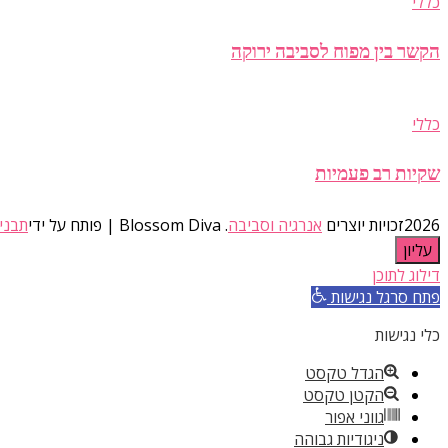
כללי
הקשר בין מפוח לסביבה ירוקה
כללי
שקיות רב פעמיות
2026זכויות יוצרים
אנרגיה וסביבה
.
Blossom Diva | פותח על ידי
תבני
עליון
דילוג לתוכן
פתח סרגל נגישות
כלי נגישות
הגדל טקסט
הקטן טקסט
גווני אפור
ניגודיות גבוהה