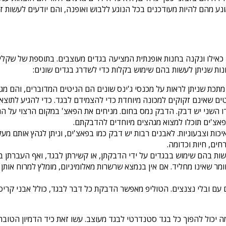
נע מהם להיות מעודכנים בכל הנוגע ללבוש ואופנה, והם יודעים לעשות 
 כאילו ונקנה בחנות אופנתית המציעה בגדים מעוצבים. בתוספת של שקלים
ונות שניתן לעשות בהם שימוש בקלות כדי לשדרג בגדים שונים:
מתכת שניתן לראות על מכנסי ג'ינס שונים הם הניטים המדוברים, והם מגי
טים שאינם זקוקים למכונה מיוחדת כדי להצמידם לבגד. כדי להגיע לתוצא
 השני יש דבק. הדבק נמס בחום. מניחים את הפאצ' במקום הרצוי על הח
 פאצ'ים תוכלו למצוא מגהצים מיוחדים להדבקתם.
כות וצבעוניות. לאבנים רבות יש דבק כמו בפאצ'ים, וניתן לגהץ אותם מ
ים, חיות וכדומה.
 בהם שימוש בבגדים על ידי הדבקתן, או קשירתן לבגד, ואף העברתן בין נ
מר שאינו מחליד. אם אין בנמצא שרשרות מאלומיניום, מומלץ למרוח אותן
 עם ובלי נצנצים. הטוליפ מאפשר הדבקת כל דבר לבגד, כולל אבני קריסט
ה יכול להפוך כל בגד סטנדרטי לבגד מעוצב. עשו זאת כיד הדמיון הטובה