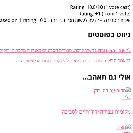
Rating: 10.0/
10
(1 vote cast)
Rating:
+1
(from 1 vote)
איכות הסביבה – לדעת לעשות מכל בגד זהב!
,
10.0
out of
rating
1
ased on
ניווט בפוסטים
מדוע חשוב לרכוש מוצרים חסכוניים באנרגיה מחברות ירוקות
למאמר הקודם
רכישת קרקע חקלאית להשקעה: חלום או מציאות?
למאמר הבא
אולי גם תאהב...
כללי
מקומות עבודה ידידותיים לסביבה