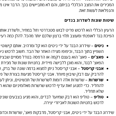
המכירים את המצב הכלכלי בביתם, והם לא מתביישים בכך. הדבר אינו מו
והנפלאות לעשות זאת.
שיטות שונות לשדרוג בגדים
הרעיון הכללי הוא לרכוש פריט לבוש סטנדרטי וזול במחיר, ולשדרג אותו
הפיכת בגד לאופנתי ומעוצב תלוי ברצון שלכם יותר מהכל. להלן כמה רעי
ניטים
– שידרוג הבגד על ידי ניטים הוא קל ומרהיב. אותם קישוטי 
השפיץ בתוך הבגד, וכיפופו מצידו האחר של הבד. חשוב לרכוש ני
פאצ'ים
– פאצ' הוא בעצם רקמה או הדפסה בגודל מסויים שבצידו
הפאצ' לבגד, והוא מוכן ללבישה מיידית. בחנויות שונות של מכירת
אבני קריסטל
– אבני קריסטל ניתן למצוא ברמה שונה של ברק, אי
להדביק עם דבק שיבוץ מיוחד. אבני קריסטל מגיעות בצורת של פרח
שרשרות
– שרשרות אלה דומות לשרשרות של תכשיטים, וניתן לעשות
להחליד. כדי למנוע זאת עדיף לרכוש שרשרות מאלומיניום שהוא חו
שלא תחליד.
טוליפ
– טוליפ הוא דבק שמיועד לבדים, והוא מגיע בצבעים שונים
לרכוש בחנויות השונות לאביזרי יצירה.
שידרוג הבגד על ידי ניטים, אבני קריסטל, מדבקות פאצ', שרשרות וכדומ