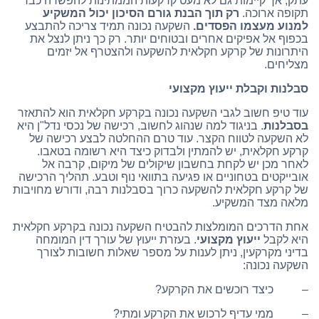
עתק, אך קיימות גם לא מעט קרקעות הממתינות להפשרה כבר
תקופה ארוכה.
רק תוך הבנת גורם הסיכון יכול המשקיע
למנוע מעצמו הפסדים.
השקעה נכונה תמיד צריכה להתבצע
בכפוף אל אפיקים אחרים ובטוחים יותר. רק כך ניתן לנצל את
היתרונות של קרקע חקלאית להשקעה ולהצטרף אל יזמים
מצליחים.
סבלנות וקבלת ייעוץ מקצועי
עוד טיפ חשוב לגבי השקעה נכונה בקרקע חקלאית הוא להתאזר
בסבלנות
. בניגוד למה שנהוג לחשוב, רכישה של נכסי נדל"ן היא
לא השקעה לטווח הקצר. עוד טרם ההחלטה לבצע רכישה של
קרקע חקלאית, יש להמתין ולבדוק כיצד היא רשומה בטאבו.
לאחר מכן יש לקחת בחשבון שיקולים של מיקום, קרבה אל
אובייקטים בטחוניים או פגיעה בתוואי נוף וטבע. תהליך הרכישה
של קרקע חקלאית להשקעה כרוך בסבלנות רבה, ודורש מחויבות
מלאה מצד המשקיע.
אחת הדרכים המומלצות להבטיח השקעה נכונה בקרקע חקלאית
היא לקבל
ייעוץ מקצועי
. בעזרת ייעוץ של עורך דין המומחה
בדיני מקרקעין, ניתן לענות על מספר שאלות חשובות לצורך
השקעה נכונה:
– כיצד רוכשים את הקרקע?
– ממי עדיף לרכוש את הקרקע ומתי?