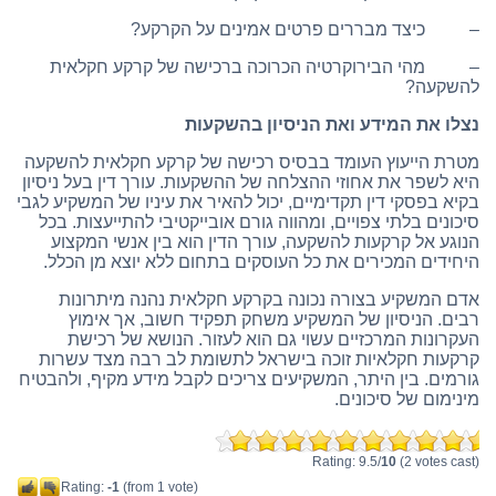
– כיצד מבררים פרטים אמינים על הקרקע?
– מהי הבירוקרטיה הכרוכה ברכישה של קרקע חקלאית
להשקעה?
נצלו את המידע ואת הניסיון בהשקעות
מטרת הייעוץ העומד בבסיס רכישה של קרקע חקלאית להשקעה
היא לשפר את אחוזי ההצלחה של ההשקעות. עורך דין בעל ניסיון
בקיא בפסקי דין תקדימיים, יכול להאיר את עיניו של המשקיע לגבי
סיכונים בלתי צפויים, ומהווה גורם אובייקטיבי להתייעצות. בכל
הנוגע אל קרקעות להשקעה, עורך הדין הוא בין אנשי המקצוע
היחידים המכירים את כל העוסקים בתחום ללא יוצא מן הכלל.
אדם המשקיע בצורה נכונה בקרקע חקלאית נהנה מיתרונות
רבים. הניסיון של המשקיע משחק תפקיד חשוב, אך אימוץ
העקרונות המרכזיים עשוי גם הוא לעזור. הנושא של רכישת
קרקעות חקלאיות זוכה בישראל לתשומת לב רבה מצד עשרות
גורמים. בין היתר, המשקיעים צריכים לקבל מידע מקיף, ולהבטיח
מינימום של סיכונים.
Rating: 9.5/
10
(2 votes cast)
Rating:
-1
(from 1 vote)