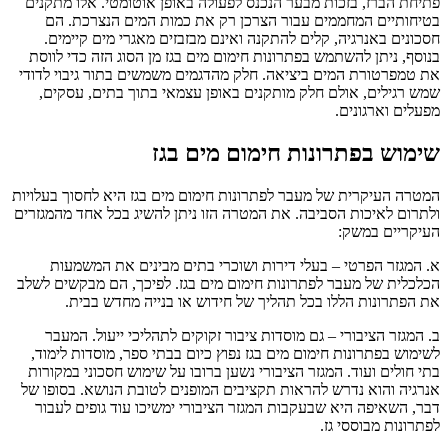
פתיחת הברז, בזכות מבער הנכנס לפעולה באופן אוטומטי. אלו מתקנים
בטיחותיים המחממים עבור הצרכן רק את כמות המים הנצרכת. הם
חסכונים באנרגיה, קלים להתקנה ואינם מבזבזים מאגרי מים קיימים.
בנוסף, ניתן להשתמש בפתרונות חימום מים בגז מן הסוג הזה כדי לווסת
את טמפרטורת המים ביציאה. חלק מהדגמים משמשים בתור גיבוי לדודי
שמש רגילים, אולם חלק מותקנים באופן עצמאי בתוך בתים, עסקים,
מפעלים וארגונים.
שימוש בפתרונות חימום מים בגז
המטרה העיקרית של מעבר לפתרונות חימום מים בגז היא לחסוך בעלויות
ולתרום לאיכות הסביבה. את המטרה הזו ניתן להשיג בכל אחד מהמגזרים
העיקריים במשק:
א. המגזר הפרטי – בעלי דירות ושוכרי בתים מבינים את המשמעות
הכלכלית של מעבר לפתרונות חימום מים בגז. לפיכך, הם מבקשים לשלב
את הפתרונות הללו בכל תהליך של חידוש או בנייה מחדש בבית.
ב. המגזר הציבורי – גם מוסדות ציבור זקוקים לתהליכי ייעול. המעבר
לשימוש בפתרונות חימום מים בגז נפוץ כיום בבתי ספר, מוסדות לימוד,
בתי חולים ועוד. המגזר הציבורי נשען ברובו על שימוש חסכוני במקורות
אנרגיה והוא נדרש להראות תקציבים המופנים לטובת הנושא. בסופו של
דבר, השאיפה היא שבעקבות המגזר הציבורי ימשיכו עוד גופים לעבור
לפתרונות מבוססי גז.