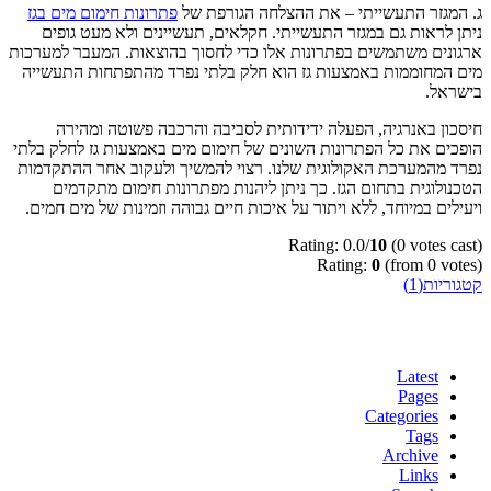
ג. המגזר התעשייתי – את ההצלחה הגורפת של
פתרונות חימום מים בגז
ניתן לראות גם במגזר התעשייתי. חקלאים, תעשיינים ולא מעט גופים
ארגונים משתמשים בפתרונות אלו כדי לחסוך בהוצאות. המעבר למערכות
מים המחוממות באמצעות גז הוא חלק בלתי נפרד מהתפתחות התעשייה
בישראל.
חיסכון באנרגיה, הפעלה ידידותית לסביבה והרכבה פשוטה ומהירה
הופכים את כל הפתרונות השונים של חימום מים באמצעות גז לחלק בלתי
נפרד מהמערכת האקולוגית שלנו. רצוי להמשיך ולעקוב אחר ההתקדמות
הטכנולוגית בתחום הגז. כך ניתן ליהנות מפתרונות חימום מתקדמים
ויעילים במיוחד, ללא ויתור על איכות חיים גבוהה וזמינות של מים חמים.
Rating: 0.0/
10
(0 votes cast)
Rating:
0
(from 0 votes)
קטגוריות(1)
Latest
Pages
Categories
Tags
Archive
Links