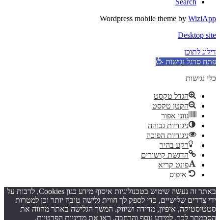
Search
Wordpress mobile theme by
WiziApp
Desktop site
דילוג לתוכן
פתח סרגל נגישות
כלי נגישות
הגדל טקסט
הקטן טקסט
גווני אפור
ניגודיות גבוהה
ניגודיות הפוכה
רקע בהיר
הדגשת קישורים
פונט קריא
איפוס
באתר זה נעשה שימוש בטכנולוגיות איסוף מידע כגון Cookies, לרבות על
ידי צדדים שלישיים, כדי לספק לך חווית גלישה טובה יותר וכן למטרות
סטטיסטיקה, איפיון, מדידה ושיווק. המשך הגלישה באתר מהווה את
הסכמתך לכך. למידע נוסף והרחבה, ראו את
מדיניות הפרטיות
.