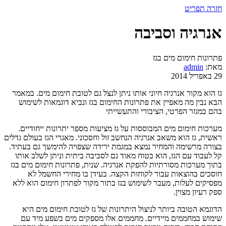
חזרה
תפריט
אנרגיה וסביבה
פתרונות חימום מים בגז
מאת:
admin
29 באפריל 2014
גז הוא מקור אנרגיה חיוני אותו ניתן לנצל גם לטובת חימום מים. במאמר
הבא נבין מה מאפיין את פתרונות החימום בגז ונביא דוגמאות לשימוש
בהם במגזר הפרטי, הציבורי והתעשייתי
מערכות חימום מים המבוססות על גז מציעות מספר יתרונות ייחודיים.
ראשית, גז הוא משאב אנרגיה הנחשב זול וחסכוני. מאגרי הגז בעולם גדלים
בצורה מרשימה והמחיר נמצא במגמת ירידה שצפויה להימשך גם בעתיד.
קל לעבוד עם הגז, הוא בטוח מאוד גם לסביבה ביתית וניתן לשלב אותו
בתוך מערכות מסורתיות להפקת אנרגיה. שנית, פתרונות חימום מים בגז
חוסכים בהוצאות עבור לקוחות הקצה. בעידן בו מחירי החשמל לא
מפסיקים לעלות, מעבר לשימוש בגז בתור מקור לפתרון חימום הוא ללא
ספק רעיון מצוין.
הדוגמא הטובה ביותר לניצול היתרונות של גז לטובת חימום מים היא
שימוש במחממים מיידיים. מחממים אלו מספקים מים בשפע מיד עם