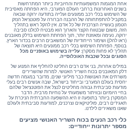
אחת המגמות המשמעותיות והחיוביות ביותר המתרחשות
בשנים האחרונות ברחבי העולם המערבי, היא הפחתה מאסיבית
של השימוש בכלי רכב ממונעים ועלייה בתודעה ירוקה שבאה
במקביל להתפתחותה של ההבנה הברורה על פוטנציאל הנזק
הטמון בעשייה הצרכנית של כל אדם. אין להקל ראש בתהליך
הזה, משום שבטווח הקצר והארוך הוא מבטיח לכולנו סביבה
ירוקה, נעימה ומאוזנת יותר, תוך הפחתת השימוש בדלק מאובנים
(ראו להלן) ושימור הייחודיות של המשאבים הרבים בכדור הארץ.
בנוסף, הפחתת השימוש בכלי רכב ממונעים היא תוצאה של
תהליך לא פחות מסקרן:
עלייה בשימוש באופניים מכל
הסוגים ובכל שכבות האוכלוסייה.
במילים אחרות, בני אדם רבים החליטו להחליף את המנוע של
דלק המאובנים בכוח השריר האנושי. למרות שהשרירים
משרתים את האנושות כבר מיליוני שנים, מדובר במגמה חדשה
יחסית בעולם המערבי ובייחוד בישראל, שבה אנשים רבים בעלי
מודעות סביבתית גבוהה מחליטים לנצל את הפוטנציאל שלהם
בחיי היומיום ובוויתור משמעותי על נוחיות מרבית. הדבר
המסקרן ביותר בתופעה זו היא ההשפעה החברתית הניכרת על
תאגידים רבים, פוליטיקאים וצרכנים, למודעות סביבתית ולעולם
שאנו משאירים לילדנו.
כלי רכב הנעים בכוח השריר האנושי מציעים
מספר יתרונות ייחודיים: