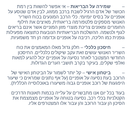
–
שמירה על הבריאות
– אי אפשר להשוות בין רמת
הכושר של אדם הרגיל לשבת ברכב ממוזג, לבין אדם שנוסע על
אופניים על בסיס יומיומי. כלי הרכב המונעים בכוח השריר
האנושי מספקים פלטפורמה בריאותית, מאיצים את חילוף
החומרים ומאזנים צריכת מוצרי מזון המוניים אשר אינם בריאים
לגוף ולנשמה. ההשלכות הבריאותיות הנובעות כתוצאה מפעילות
גופנית כמו הליכה, רכיבה על אופניים וכדומה הן חד משמעיות.
–
חיסכון כלכלי
– חלק גדול מאלו המאמצים את כוח
השריר האנושי עושים זאת עקב שיקולים כלכליים. החיסכון
החודשי המצטבר לאחר נסיעה על אופניים יכול להגיע למאות
ואלפי שקלים, בעיקר בקרב תושבי הערים הגדולות.
–
ביטחון אישי
– קל יותר לשמור על הביטחון האישי של
הרוכב בעת נסיעה על אופניים (על אף נתונים שמראים כי שיעור
היפגעות של רוכב אופניים גבוה משיעורו באוכלוסייה הכללית).
בעוד בכל יום אנו מתבשרים על עלייה בכמות תאונות הדרכים
הקטלניות בכלי רכב, נסיעה בטוחה על אופניים מצמצמת את
הסיכון הן עבור הרוכב והן עבור אלו המצטרפים אליו.