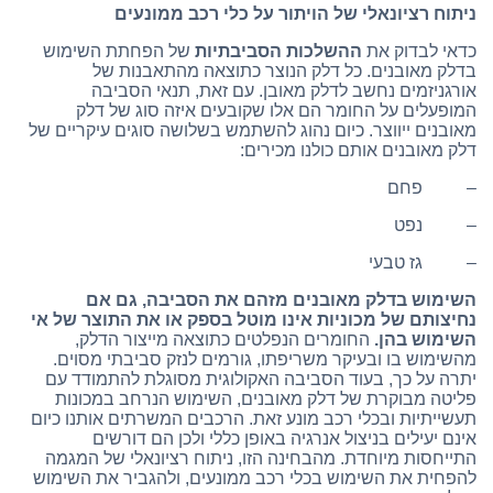
ניתוח רציונאלי של הויתור על כלי רכב ממונעים
כדאי לבדוק את
ההשלכות הסביבתיות
של הפחתת השימוש
בדלק מאובנים. כל דלק הנוצר כתוצאה מהתאבנות של
אורגניזמים נחשב לדלק מאובן. עם זאת, תנאי הסביבה
המופעלים על החומר הם אלו שקובעים איזה סוג של דלק
מאובנים ייווצר. כיום נהוג להשתמש בשלושה סוגים עיקריים של
דלק מאובנים אותם כולנו מכירים:
– פחם
– נפט
– גז טבעי
השימוש בדלק מאובנים מזהם את הסביבה, גם אם
נחיצותם של מכוניות אינו מוטל בספק או את התוצר של אי
השימוש בהן.
החומרים הנפלטים כתוצאה מייצור הדלק,
מהשימוש בו ובעיקר משריפתו, גורמים לנזק סביבתי מסוים.
יתרה על כך, בעוד הסביבה האקולוגית מסוגלת להתמודד עם
פליטה מבוקרת של דלק מאובנים, השימוש הנרחב במכונות
תעשייתיות ובכלי רכב מונע זאת. הרכבים המשרתים אותנו כיום
אינם יעילים בניצול אנרגיה באופן כללי ולכן הם דורשים
התייחסות מיוחדת. מהבחינה הזו, ניתוח רציונאלי של המגמה
להפחית את השימוש בכלי רכב ממונעים, ולהגביר את השימוש