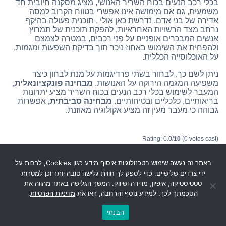
בכלי רכב הנעים בכוח השריר האנושי, מציג מסקנה חיובית חד
משמעית, גם אם מימושה אינו אפשרי בטווח הקרוב למסה
אדירה של בני אדם. נדרשת כאן אולי , תוכנית פעולה בהיקף
נרחב מצד הרשויות האחראיות, להפקת תוכנית של תמרוץ
אנשים המבכרים אופניים על פני רכבים, במטרה לצמצם
ולהפחית את השימוש באחוז ניכר תוך בדיקת השפעות ומגמות,
על האוכלוסייה הכללית.
ניתן לשם כך, לבחור בשתי פרדיגמות על מנת לבחון כיצד
משפיעה המגמה הירוקה על האנושות.
מבחינה פונקציונאלית,
המעבר לשימוש בכלי רכב הנעים בכוח השריר מציע יתרונות
בריאותיים, כלכליים ובטיחותיים.
מבחינה סביבתית,
אפשרות
גבוהה כי מעבר מעין זה מציע אקולוגיה מאוזנת.
Rating: 0.0/
10
(0 votes cast)
Rating:
0
(from 0 votes)
באתר זה נעשה שימוש בטכנולוגיות איסוף מידע כגון Cookies, לרבות על
ידי צדדים שלישיים, כדי לספק לך חווית גלישה טובה יותר וכן למטרות
סטטיסטיקה, איפיון, מדידה ושיווק. המשך הגלישה באתר מהווה את
כללי
148 פוסטים
קטגוריות(1)
הסכמתך לכך. למידע נוסף והרחבה, ראו את
מדיניות הפרטיות
.
הבנתי