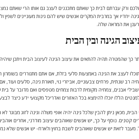
שלכם ורק עברתם לבית כך שאתם מתכננים לעצב גם אותו הרי שאתם נמצ
גינה יחדיו אך במרבית המקרים אנשים שיש להם גינות מעוניינים לשפץ 
לרענן את המראה שלה.
וב הגינה ובין הבית
 כך שהמטרה תהיה להתאים את עיצוב הגינה לעיצוב הבית ויתכן שיהיה כ
וכלו לעצב את הגינה באמצעות סלעי בזלת, אם אתם מתגוררים בשומרון תוכל
 רב שנתית, פרחים צבעוניים, אביזרי נוי, תאורת גינה, סלעים ועוד, אם ס
שבילי אבנים, צמחיה מקומית לרבות צמחים מטפסים ואם מדובר על בית שמ
למנטים הללו יוכלו להימצא בכל האזורים ואדריכל מקצועי ידע כיצד לבצע
הבית, מכאן ניתן להבין שלכל גינה יהיה אופי משלה וגינה לזוג מבוגר ל
ם קטנים. נוסף על כך, יש אנשים שאוהבים עיצוב מודרני, אחרים אוהבים 
ו'. מעבר לזאת יש אנשים שאוהבים לשבת בחוץ ולארח- יש אנשים שלא נמ