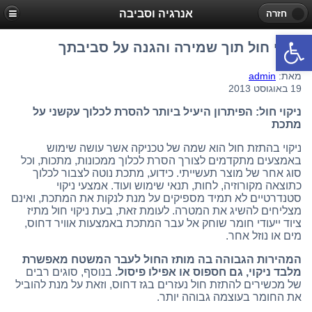
אנרגיה וסביבה
חזרה
פתח סרגל נגישות
ניקוי חול תוך שמירה והגנה על סביבתך
מאת:
admin
19 באוגוסט 2013
ניקוי חול: הפיתרון היעיל ביותר להסרת לכלוך עקשני על
מתכת
ניקוי בהתזת חול הוא שמה של טכניקה אשר עושה שימוש
באמצעים מתקדמים לצורך הסרת לכלוך ממכונות, מתכות, וכל
סוג אחר של מוצר תעשייתי. כידוע, מתכת נוטה לצבור לכלוך
כתוצאה מקורוזיה, לחות, תנאי שימוש ועוד. אמצעי ניקוי
סטנדרטיים לא תמיד מספיקים על מנת לנקות את המתכת, ואינם
מצליחים להשיג את המטרה. לעומת זאת, בעת ניקוי חול מתיז
ציוד ייעודי חומר שוחק אל עבר המתכת באמצעות אוויר דחוס,
מים או נוזל אחר.
המהירות הגבוהה בה מותז החול לעבר המשטח מאפשרת
מלבד ניקוי, גם חספוס או אפילו פיסול.
בנוסף, סוגים רבים
של מכשירים להתזת חול נעזרים בגז דחוס, וזאת על מנת להוביל
את החומר בעוצמה גבוהה יותר.