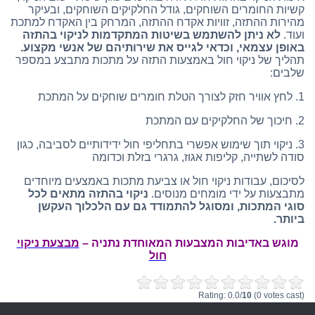
קשיות החומרים השוחקים, גודל החלקיקים השוחקים, ובעיקר
מהירות ההתזה, זוויות אקדח ההתזה, המרחק בין האקדח למתכת
ועוד.
לא ניתן להשתמש בשיטות המתקדמות לניקוי בהתזה
באופן עצמאי, וכדאי לגייס את שירותיהם של אנשי מקצוע.
תהליך של ניקוי חול באמצעות התזה על מתכות מתבצע במספר
שלבים:
1. לחץ אוויר חזק לצורך הטלת חומרים שוחקים על המתכת
2. חיכוך של החלקיקים עם המתכת
3. ניקוי תוך שימוש אפשרי בתחליפי חול ידידותיים לסביבה, כגון
סודה לשתייה, קליפות אגוז, גרגרי בזלת וכדומה
לסיכום, עבודות ניקוי חול או צביעת מתכות באמצעים מיוחדים
מתבצעות על ידי מומחים מנוסים.
ניקוי בהתזה מתאים לכל
סוגי המתכות, ומסוגל להתמודד גם עם הלכלוך העקשן
ביותר.
מוגש באדיבות המצבעות המאוחדת נתניה –
מבצעת ניקוי
חול
Rating: 0.0/
10
(0 votes cast)
Rating:
0
(from 0 votes)