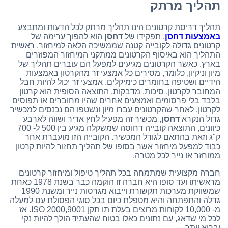
תהליך מרתק
תהליך דריסת קרטונים הינו תהליך מרתק לכל הדעות ומתבצע
באמצעות דחסן
. תפקידו של
דחסן
הוא להפוך ערימה של
קרטונים גדולה לקובייה קטנה שממשיכה הלאה למיחזור. ראשית
התהליך הוא באיסוף הקרטונים ממתקני המיחזור המפוזרים
בארץ. כאשר הקרטונים מגיעים למפעל הם עוברים תהליך של
מיון וניקיון, כלומר, מסירים כל אמצעי זר מהקרטון באמצעות
הידיים ושטיפה בחומרים כימיקלים, אמצעי זר יכול להיות חבל
המחובר לקרטון, סיכות, מדבקות. התוצאה הסופית הוא קרטון
בלבד בלי פרסומים ואמצעים אחרים שהיו מחוברים או תפוסים
לקרטון. לאחר שהקרטונים עברו מיון ונשטפו הם נכנסים למכשיר
גדול הנקרא
דחסן
, מכשיר זה מפעיל לחץ אדיר ושווה לארבע
כיוונים, התוצאה קובייה דחוסה שמשקלה מגיע בין 500 ל- 700
ק"ג וזאת בהתאם לגודל המכשיר. הקובייה הזו מועברת אחר
כבוד למפעל מיחזור אשר בסופו של תהליך תחזור להיות קרטון
ממוחזר או נייר לכל מטרה.
חברה מקצועית שמתמחה בכל תהליך טיפול ומיחזור קרטונים
מראשיתו ועד סופו היא חברה זו הוקמה כבר בשנת 1978 כאחת
שמשווקת מערכות תקשורת וייבוא מגרסות נייר ומשנת 1990
גדלה והתפתחה והיא מטפלת כיום בכל סוגי הפסולת עם למעלה
מ- 10,000 לקוחות מרוצים בעלת תו תקן ISO 2000,9001. אז
לכל מי שדאג, עם נתונים כאלו בטוח שהעתיד הולך להיות נקי
ובריא יותר.