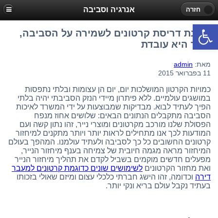
אנרגיה וסביבה
חזרה
פתח סרגל נגישות
מכונת דריסת קרטונים לשמירה על הסביבה,
כיצד היא עובדת
מאת:
admin
11 בפברואר 2015
כמויות הקרטון המושלכות יום, יום הן עצומות ובלתי נתפסות
במושגים עולמיים. ללא פיתרון מיידי הנזק הסביבתי יהיה בלתי
הפיך לעתיד לבוא. מבדיקות שמבוצעות על ידי המשרד לאיכות
הסביבה מתקבלים הנתונים הבאים: שלושים אחוז מנפח
הפסולת שלנו מורכב מקרטונים ומוצרי נייר, זהו נתון קשה ועם
המודעות לכך אנו מתחילים לראות יותר ויותר מתקנים למיחזור
קרטונים החשובים כל כך לסביבה ולעתיד עולמנו. המהפך בעולם
המיחזור מראה מגמה חיובית של צמיחה בענף מיחזור הנייר,
מפעלים חדשים מוקמים בשביל לקדם את תהליך מיחזור הנייר
ואת מחזור הקרטונים
לשימושים שונים כדוגמת קרטונים למעבר
דירה
וכדומה, זהו הישג חברתי כלכלי עצום ומיזם שאולי בזכותו
בעתיד נקבל עולם בריא ונקי יותר.