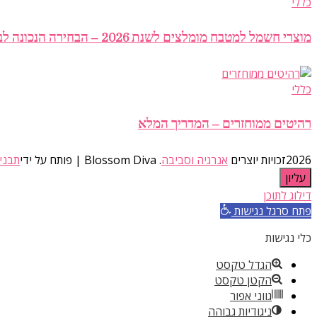
כללי
מוצרי חשמל למטבח מומלצים לשנת 2026 – הבחירה הנכונה לבית חכם ויעיל
כללי
רהיטים ממוחזרים – המדריך המלא
2026זכויות יוצרים
אנרגיה וסביבה
.
Blossom Diva | פותח על ידי
תבני
עליון
דילוג לתוכן
פתח סרגל נגישות
כלי נגישות
הגדל טקסט
הקטן טקסט
גווני אפור
ניגודיות גבוהה