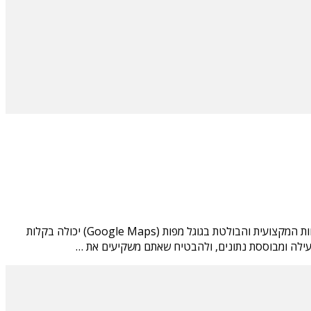
קידום עסקים מקומי (Local SEO) הפך בשנים האחרונות לאחד התחומים התחרותיים, הדינמיים והחשובים ביותר בעולם השיווק הדיגיטלי. הנוכחות המקצועית והבולטת בגוגל מפות (Google Maps) יכולה בקלות
עילה ומבוססת נתונים, ולהבטיח שאתם משקיעים את …