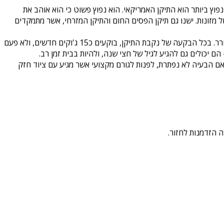
פוץ ביותר הוא התיקן האמריקאי. הוא נפוץ פשוט כי הוא אוהב את
 מזונות. ישנו גם תיקן הפסים החום והתיקן המזרחי, אשר מתמקדים
– עוד סיב הלכך שאת צריכים לעתים קרובות את השירות של הדברת ג'וקים, הוא פשוט מאד – התיקן גם מתרבה בקצב מסחרר. בכל הבקעה של נקבת התיקן, בוקעים כ15 ג'וקים חדשים, ולא פעם
ם יכולים גם להגיע לגיל של חצי שנה, ולהיות בבית זמן רב.
 אם הבעיה לא נפתרת, לפנות לגורם מקצועי אשר מגיע עם ציוד חזק
 הזדמנות לחזור.