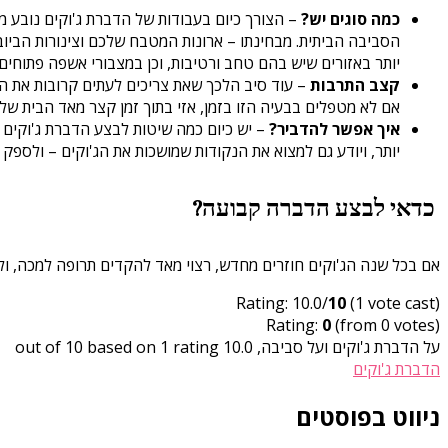
כמה סוגים יש?
– הצורך כיום בעבודות של הדברת ג'וקים נובע מכ
הסביבה הביתית. מבחינתו – ארונות המטבח שלכם וצינורות הביוב
יותר באזורים שיש בהם טחב ורטיבות, וכן במצבורי אשפה פתוחים.
קצב התרבות
אם לא מטפלים בבעיה הזו בזמן, אזי בתוך זמן קצר מאד הבית שלכם
איך אפשר להדביר?
– יש כיום כמה שיטות לבצע הדברת ג'וקים י
יותר, ויודע גם למצוא את הנקודות שמושכות את הג'וקים – ולספק
כדאי לבצע הדברה קבועה?
אם בכל שנה הג'וקים חוזרים מחדש, רצוי מאד להקדים תרופה למכה, ול
Rating: 10.0/
10
(1 vote cast)
Rating:
0
(from 0 votes)
על הדברת ג'וקים ועל סביבה
,
10.0
out of
rating
1
based on
10
הדברת ג'וקים
ניווט בפוסטים