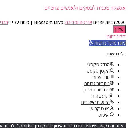
אספקה טכנית לעסקים ולאנשים פרטיים
2026זכויות יוצרים
אנרגיה וסביבה
.
Blossom Diva | פותח על ידי
תבני
עליון
דילוג לתוכן
פתח סרגל נגישות
כלי נגישות
הגדל טקסט
הקטן טקסט
גווני אפור
ניגודיות גבוהה
ניגודיות הפוכה
רקע בהיר
הדגשת קישורים
פונט קריא
איפוס
באתר זה נעשה