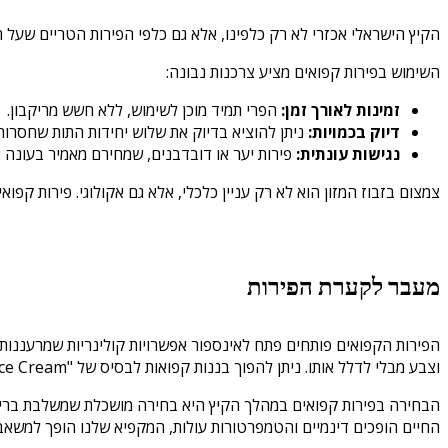
הקיץ הישראלי אכזרי לא רק כלפינו, אלא גם כלפי הפירות הטריים שעל 
השימוש בפירות קפואים מציע צרכנות נבונה:
זמינות לאורך זמן:
הפרי תמיד מוכן לשימוש, ללא חשש מריקבון.
דיוק בכמויות:
ניתן להוציא בדיוק את שלוש יחידות התות שחסרו
נגישות עונתית:
פירות יער או דובדבנים, שמחירם מאמיר בעונה 
צמצום בזבוז המזון הוא לא רק עניין כלכלי, אלא גם אקולוגי. פירות קפ
מעבר לקערת הפירות
הפירות הקפואים פותחים פתח לאינספור אפשרויות קולינריות שמרעננות 
וצבע מבלי לדלל אותו. ניתן להפוך בננות קפואות לבסיס של "Nice Cream" גלידה טבעונית בריאה או להוסיף פירות יער קפואים ליוגורט, שם הם מפשירים לאיטם ויוצרים סירופ טבעי ומרענן.
הבחירה בפירות קפואים במהלך הקיץ היא בחירה מושכלת שמשלבת בריאות,
החיים הופכים דינמיים והטמפרטורות עולות, המקפיא שלנו הופך למשאב 