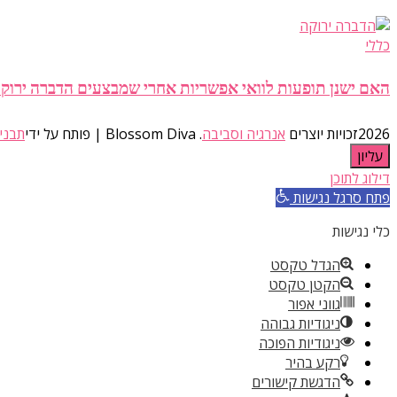
כללי
האם ישנן תופעות לוואי אפשריות אחרי שמבצעים הדברה ירוק
2026זכויות יוצרים
אנרגיה וסביבה
.
Blossom Diva | פותח על ידי
תבני
עליון
דילוג לתוכן
פתח סרגל נגישות
כלי נגישות
הגדל טקסט
הקטן טקסט
גווני אפור
ניגודיות גבוהה
ניגודיות הפוכה
רקע בהיר
הדגשת קישורים