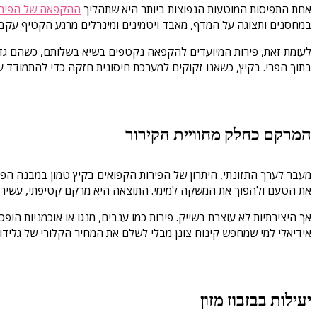
אחת התפיסות המוטעות הנפוצות ביותר היא שתהליך
ההקפאה של הפירו
במחסנים ותצוגה על המדף, מאבד ויטמינים ומינרלים מרגע הקטיף עקב ת
לעומת זאת, פירות המיועדים להקפאה נקטפים בשיא בשלותם, כשהם גדושי
בתוך הפרי. בקיץ, כשאנו זקוקים למערכת חיסונית חזקה כדי להתמודד 
המרקם כחלק מחוויית הקירור
מעבר לערך התזונתי, היתרון של הפירות הקפואים בקיץ טמון במבנה הפ
את הטעם ולהפוך את המשקה למימי. התוצאה היא מרקם קטיפתי, עשיר ו
אך היצירתיות לא עוצרת בשייק. פירות כמו ענבים, מנגו או אוכמניות ה
אידיאלי למי שמחפש קינוח צונן מבלי לשלם את המחיר הקלורי של גלידות
יעילות בבזבוז מזון