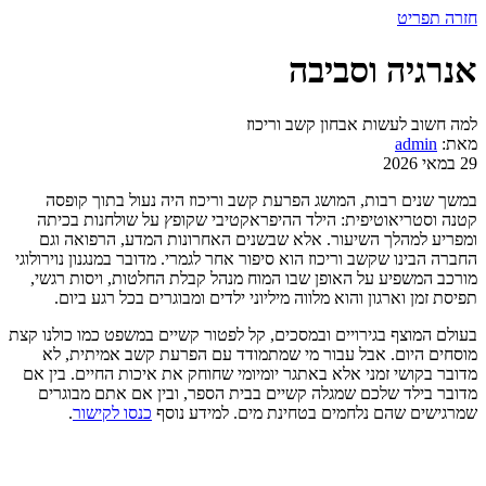
חזרה
תפריט
אנרגיה וסביבה
למה חשוב לעשות אבחון קשב וריכוז
מאת:
admin
29 במאי 2026
במשך שנים רבות, המושג הפרעת קשב וריכוז היה נעול בתוך קופסה
קטנה וסטריאוטיפית: הילד ההיפראקטיבי שקופץ על שולחנות בכיתה
ומפריע למהלך השיעור. אלא שבשנים האחרונות המדע, הרפואה וגם
החברה הבינו שקשב וריכוז הוא סיפור אחר לגמרי. מדובר במנגנון נוירולוגי
מורכב המשפיע על האופן שבו המוח מנהל קבלת החלטות, ויסות רגשי,
תפיסת זמן וארגון והוא מלווה מיליוני ילדים ומבוגרים בכל רגע ביום.
בעולם המוצף בגירויים ובמסכים, קל לפטור קשיים במשפט כמו כולנו קצת
מוסחים היום. אבל עבור מי שמתמודד עם הפרעת קשב אמיתית, לא
מדובר בקושי זמני אלא באתגר יומיומי שחוחק את איכות החיים. בין אם
מדובר בילד שלכם שמגלה קשיים בבית הספר, ובין אם אתם מבוגרים
שמרגישים שהם נלחמים בטחינת מים. למידע נוסף
כנסו לקישור
.