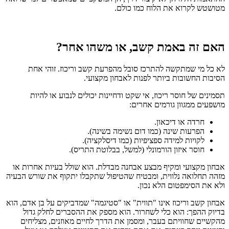
מטושטש לקרוא את הלוח כמו כולם.
האם זה באמת קשב, או משהו אחר?
לא כל מי שמתקשה להתרכז סובל מהפרעת קשב וריכוז. זוהי אחת
הסיבות החשובות ביותר לפנות לאבחון מקצועי.
תסמינים של חוסר ריכוז, אי שקט ודחיינות יכולים לנבוע או להיות
מושפעים ממגוון גורמים אחרים:
חרדה או דיכאון.
הפרעות שינה (כמו דום נשימה בשינה).
לקויות למידה ספציפיות (כמו דיסלקציה).
חוסר איזון הורמונלי (למשל, בבלוטת התריס).
אבחון מקצועי ומקיף מבצע אבחנה מבדלת. הוא שולל בעיות אחרות או
מזהה תחלואה נלווית, ומבטיח שהטיפול שתקבלו יתקוף את שורש הבעיה
ולא את הסימפטום הלא נכון.
אבחון קשב וריכוז אינו "תווית" או "סטיגמה" שמדביקים על בן אדם, הוא
בדיוק ההפך: הוא כלי לשחרור. הוא מספק את ההסברים לחלק גדול
מהקשיים שחוויתם בעבר, ומסמן את הדרך לחיים מאוזנים, מצליחים