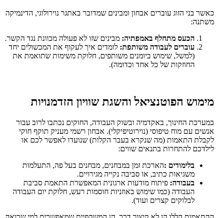
כאשר בני הזוג עוברים אבחון ומבינים שמדובר באתגר נוירולוגי, הדינמיקה
משתנה:
הכעס מתחלף באמפתיה
:
מבינים שזו לא פעולה מכוונת נגד הקשר.
עוברים לעבודה משותפת
:
לומדים איך לעקוף את המכשולים יחד
(למשל, שימוש ביומנים משותפים, חלוקת משימות שתואמת את
החוזקות של כל אחד וכדומה).
מימוש הפוטנציאל והשגת שוויון הזדמנויות
במערכת החינוך, באקדמיה ובשוק העבודה, החוקים נכתבו לרוב עבור
אנשים עם מוח טיפוסי (נוירוטיפיקלי). אבחון רשמי מעניק תוקף חוקי
לקבלת התאמות (מה שנקרא בעבר הקלות) שנועדו לאפשר לכם או
לילדכם להתחרות בתנאים שווים:
בלימודים :
הארכת זמן במבחנים, מבחנים בעל פה, התעלמות
משגיאות כתיב, או סביבה נקייה מגירויים.
בעבודה
:
פיתוח מודעות ארגונית המאפשרת התאמת סביבת
העבודה (כמו שימוש באוזניות חוסמות רעש, חלוקת יום העבודה
לבלוקים קצרים ועוד).
ההתאמות הללו הן לא קיצור דרך, הן המשקפיים שמאפשרים למי שרואה