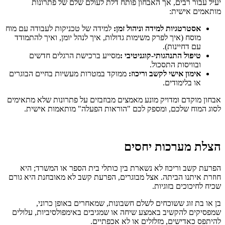
יעיל עבור רבים, אך האבחון פותח דלת לעולם שלם של פתרונות
מותאמים אישית:
אסטרטגיות למידה וניהול זמן
:
למידה של טכניקות לעבודה עם מוח
מוסח (איך לפרק משימות גדולות, איך לנהל יומן, ואיך להתמודד
עם דחיינות).
טיפול התנהגותי-קוגניטיבי
:
מסייע ברכישת הרגלים חדשים
ובוויסות התסכול.
אימון אישי
לקשב וריכוז
:
ממוקד במטרות מעשיות בחיים הבוגרים
או בלימודים.
אבחון מוקדם ומדויק מונע מאמצים מבוזבזים על פתרונות שלא מתאימים
לסוג המוח שלכם, ומספק לכם "הוראות הפעלה" מותאמות אישית.
הצלת מערכות יחסים
הפרעת קשב וריכוז לא נשארת בין כותלי בית הספר או המשרד; היא
חוזרת איתנו הביתה. אצל מבוגרים, הפרעת קשב לא מאובחנת היא גורם
שכיח לחיכוכים בזוגיות.
בן או בת זוג ששוכחים לשלם חשבונות, שמאחרים באופן כרוני,
שמפסיקים להקשיב באמצע שיחה או שמגיבים באימפולסיביות, עלולים
להיתפס כאדישים, מזלזלים או לא אכפתיים.