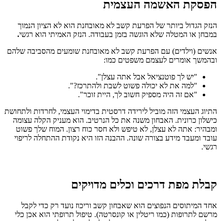
הפסקת האשמה העצמית
הנזק הגדול ביותר של הפרעת קשב לא מאובחנת הוא לא הציון הנמוך
במבחן או המטלה שלא הוגשה בזמן בעבודה. הנזק האמיתי הוא רגשי
.
אנשים (וילדים) עם הפרעת קשב לא מאובחנת שומעים מהסביבה שלהם
ובהמשך אומרים לעצמם משפטים כמו:
"יש לך פוטנציאל אבל אתה עצלן".
"למה את לא יכולה פשוט לשבת ולהתרכז?".
"אם זה היה מספיק חשוב לך, היית זוכר".
התיוג העצמי הזה מוביל לירידה דרסטית בדימוי העצמי, לחרדות ולתחושת
כישלון כרונית. האבחון משנה את כל הנרטיב. הוא מעניק הקלה עצומה
ומבהיר: אתה לא עצלן, לא טיפש ולא חסר כוח רצון. המוח שלך פשוט
עובד ומעבד מידע בצורה שונה. ההבנה הזו היא נקודת ההתחלה לריפוי
רגשי.
קבלת מפת דרכים וכלים מדויקים
אחד המיתוסים הנפוצים הוא שאבחון קשב וריכוז נועד רק כדי לקבל
מרשם לתרופות (כמו ריטלין או קונסרטה). טיפול תרופתי הוא אכן כלי