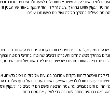
ט ובלתי נראים לעין אנושית, אז מתחילים לשער ולנחש במה מדובר וכמו
מיטה יעקוץ אותנו במהלך שעות הלילה והוא יתמקד באזור של הבטן והג
מיטה פעילים במהלך הלילה ועוקצים כשאנחנו ישנים.
שו על המזרן ועל הסדינים סימני כתמים קטנטנים בצבע אדום. הכתמים
בוגרים במהלך מציצת הדם והעברתו לביצים שהוטלו בחריצי המיטה ובת
 בבית. במידה ואתם מזהים פשפשים בבית ליד האזור של חיות המחמד, זה
ה די קלה ואפשר לזהות בקלות שמדובר בנגיעות של ג'וקים מסוג כלשהו,
שים ופרעושים תוכלו לבצע באמצעות אזור העקיצות על הגוף שלכם. בעו
עלי החיים והם נמצאים על שטח הרצפה ומשם הם קופצים כדי לעקוץ ולמצו
ט לאט נכנסים מתחת לשמיכה כדי לעקוץ את גופנו החם.