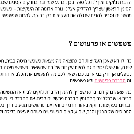
הדברת ג'וקים ואין לנו כל ספק בכך. ברגע שמדובר בחרקים קטנים שכמע
הסימן הראשון שצריך להדליק אצלנו נורה אדומה זה העקיצות – פשפש ה
מהשנייה וסביר להניח שנגלה את העקיצות רק בבוקר, למרות שפשפשי ה
פשפשים או פרעושים ?
כדי לוודא שאכן העקיצות הם כתוצאה מהימצאות פשפשי מיטה בבית, חפ
שינה, או שאלו יכולים גם להיות עקבות של דם שהשאירו פשפשי מיטה 
נטפלים אך ורק בני אדם, ככה שאין לכם מה להאשים את הכלב או החתול
זה
הדברת פרעושים
ולא פשפשים.
כמו שאמרנו קודם, ברגע שצריך להזמין הדברת ג'וקים לבית אז המשימ
בבית או שבכלל צריך להזמין הדברת פרעושים לבית. את ההבדל בין פשפ
תבחינו בעקיצות דווקא באזור הרגליים והידיים. פרעושים מגיעים דרך ב
המכוסים של הבטן והגב, שם עוקצים הפשפשים כשהם יוצאים בלילה ולא