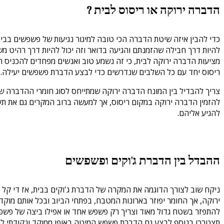
הדברה ירוקה או ריסוס לבית ?
כדי להבין איזה שיטת הדברה הכי טובה למיגור נגיעות של פשפשים בבית
להיות דרך חבילה שהזמנתם והגיעה בדואר וזה יכול להיות דרך רהיט 
מציעות הדברה ירוקה לבית, כי זה נשמע טוב ואנשים מפחדים להכניס ח
ריסוס יחד עם כל השלבים שנדרשים כדי לבצע הדברת פשפשים יעילה.
צריך להבדיל בין המונח הדברה ירוקה שמתייחס לסוג חומרי ההדברה שב
להזמין הדברה ירוקה במקום ריסוס, אך למעשה ברוב המקרים גם את תער
להגיע אליהם.
ההבדל בין הדברת ג'וקים ופשפשים
ניקח שוב לצורך הדוגמה את המקרה של הדברת ג'וקים בבית, אז די קל ל
ירוקה, אך החומר יפוזר בארונות המטבח, בפתחי הביוב ובכל אותם מוק
להתפזר בשטח גדול מאוד וצריך רק פשפש אחד או אפילו ביצה של פשפש
תצטרכו בנוסף לבצע גם הדברת פשפש המיטה באופן ממוקד ונקודתי לכל