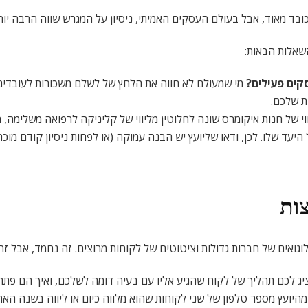
בד מאוד, אבל בעולם העסקים האמיתי, ניסיון על המגרש שווה הרבה יותר
השאלות הבאות:
קים פעילים
?
מי שמעולם לא חווה את הלחץ של לשלם משכורות לעובדים
ת שלכם.
וי של חנות איקומרס שונה לחלוטין מליווי של קליניקה לרפואה משלימה,
יעד שלו. לכן, ודאו שליועץ יש הבנה עמוקה (או לפחות ניסיון קודם מוכ
ות
גואים של חברות גדולות וציטוטים של לקוחות מרוצים. זה נחמד, אבל זה
ג לכם תהליך של לקוח שהגיע אליו עם בעיה דומה לשלכם, ואיך הם פתרו
היועץ מספר טלפון של שני לקוחות שהוא מלווה כיום או ליווה בשנה הא