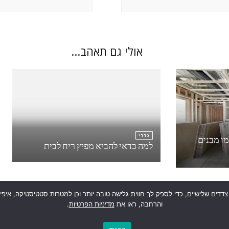
אולי גם תאהב...
ו מבנים
כללי
למה כדאי להביא מפיץ ריח לבית
 בטכנולוגיות איסוף מידע כגון Cookies, לרבות על ידי צדדים שלישיים, כדי לספק לך חווית גלישה טובה יותר ו
והרחבה, ראו את
מדיניות הפרטיות
.
אנרגיה וסביבה
.
Blossom Diva | פותח על ידי
תבניות בלוסום
.מופעל באמצעות